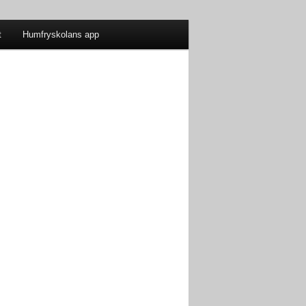
t
Humfryskolans app