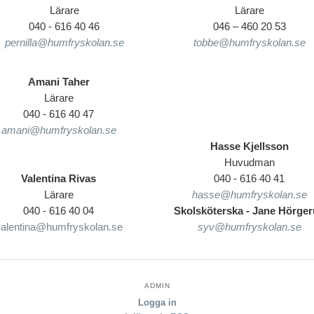
Lärare
Lärare
040 - 616 40 46
046 – 460 20 53
pernilla@humfryskolan.se
tobbe@humfryskolan.se
Amani Taher
Lärare
040 - 616 40 47
amani@humfryskolan.se
Hasse Kjellsson
Huvudman
Valentina Rivas
040 - 616 40 41
Lärare
hasse@humfryskolan.se
040 - 616 40 04
Skolsköterska - Jane Hörge
valentina@humfryskolan.se
syv@humfryskolan.se
ADMIN
Logga in