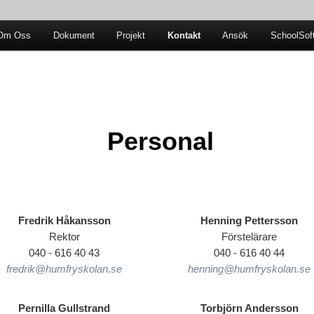
Om Oss
Dokument
Projekt
Kontakt
Ansök
SchoolSof
n
Personal
Fredrik Håkansson
Henning Pettersson
Rektor
Förstelärare
040 - 616 40 43
040 - 616 40 44
fredrik@humfryskolan.se
henning@humfryskolan.se
Pernilla Gullstrand
Torbjörn Andersson